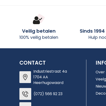
Veilig betalen
Sinds 1994
100% veilig betalen
Hulp no
CONTACT
INF
Industriestraat 4a
Over
1704 AA
Veelg
Heerhugowaard
Nieuw
Deco
(072) 566 92 23