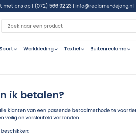
met ons op | (072) 566 92 23 | info@reclame-dejong.nl
Sport
Werkkleding
Textiel
Buitenreclame
n ik betalen?
lle klanten van een passende betaalmethode te voorzien
 veilig en versleuteld verzonden.
beschikken: