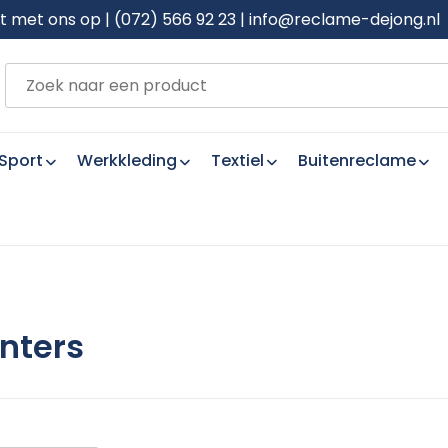
met ons op | (072) 566 92 23 | info@reclame-dejong.nl
Sport
Werkkleding
Textiel
Buitenreclame
nters