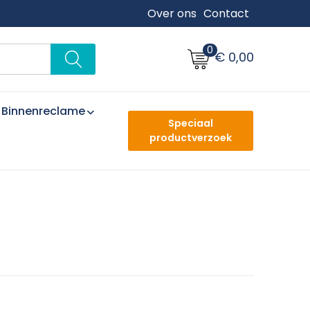
Over ons
Contact
0
€ 0,00
Binnenreclame
Speciaal
productverzoek