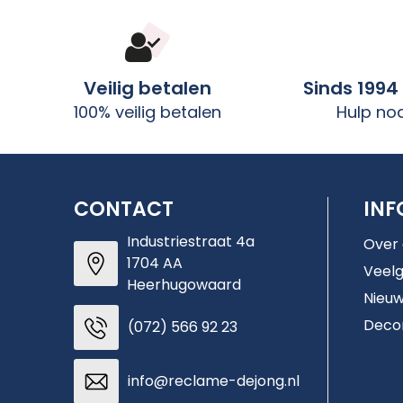
Veilig betalen
Sinds 1994
100% veilig betalen
Hulp no
CONTACT
INF
Industriestraat 4a
Over
1704 AA
Veelg
Heerhugowaard
Nieuw
Deco
(072) 566 92 23
info@reclame-dejong.nl