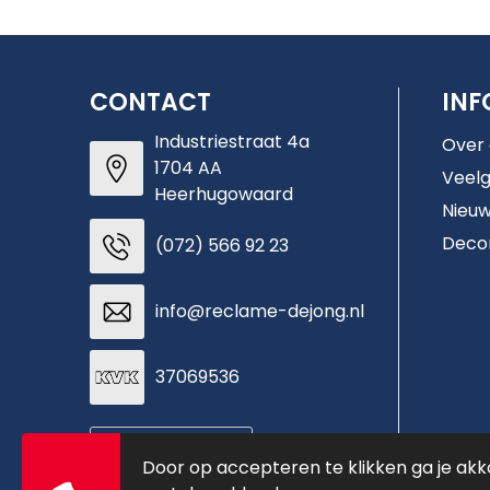
CONTACT
INF
Industriestraat 4a
Over
1704 AA
Veelg
Heerhugowaard
Nieuw
Deco
(072) 566 92 23
info@reclame-dejong.nl
37069536
Contacteer ons
Door op accepteren te klikken ga je ak