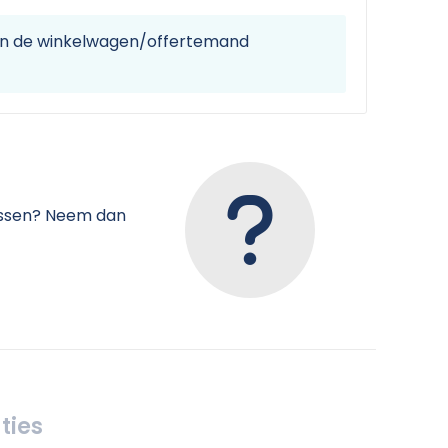
 in de winkelwagen/offertemand
tussen? Neem dan
ties