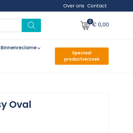
Over ons
Contact
0
€ 0,00
Binnenreclame
Speciaal
productverzoek
y Oval