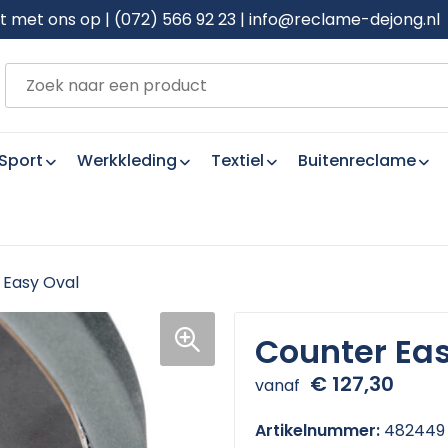
met ons op | (072) 566 92 23 | info@reclame-dejong.nl
Sport
Werkkleding
Textiel
Buitenreclame
 Easy Oval
Counter Eas
€ 127,30
vanaf
Artikelnummer:
482449