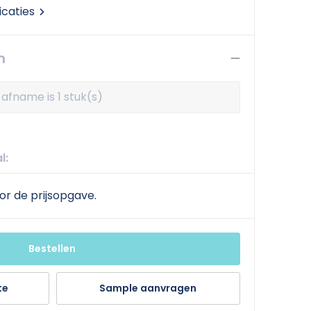
icaties
n
afname is 1 stuk(s)
l:
or de prijsopgave.
Bestellen
te
Sample aanvragen