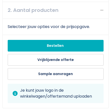
Schoudertassen
Arm- en handbescherming
2. Aantal producten
Sporttassen
Werkkleding sets
Strandtassen
Schoenen
Selecteer jouw opties voor de prijsopgave.
Toilettassen
Reflecterende vesten
Bestellen
Waterdichte tassen
Gilets
Vrijblijvende offerte
Trolleys
Gereedschap
Tablettassen
Schorten en Sloven
Sample aanvragen
Goodiebags
Hygiëne en Persoonlijke verzorging
Je kunt jouw logo in de
winkelwagen/offertemand uploaden
Aktetassen
Reistassensets