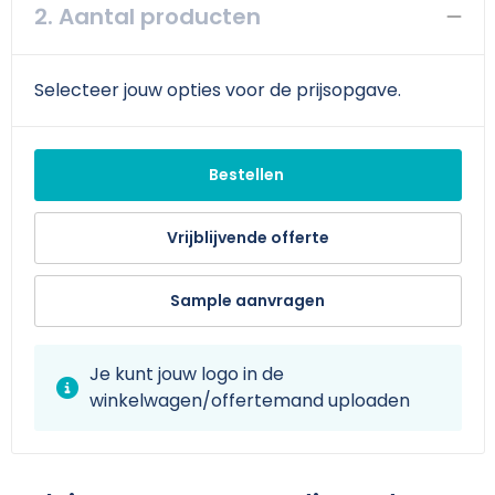
Schoudertassen
Arm- en handbescherming
2. Aantal producten
Sporttassen
Werkkleding sets
Selecteer jouw opties voor de prijsopgave.
Strandtassen
Schoenen
Toilettassen
Reflecterende vesten
Bestellen
Waterdichte tassen
Gilets
Vrijblijvende offerte
Trolleys
Gereedschap
Sample aanvragen
Tablettassen
Schorten en Sloven
Je kunt jouw logo in de
Goodiebags
Hygiëne en Persoonlijke verzorging
winkelwagen/offertemand uploaden
Aktetassen
Reistassensets