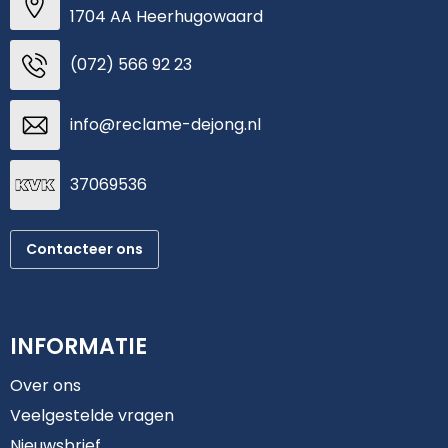
Schoudertassen
Arm- en handbescherming
1704 AA Heerhugowaard
Sporttassen
Werkkleding sets
(072) 566 92 23
Strandtassen
Schoenen
info@reclame-dejong.nl
Toilettassen
Reflecterende vesten
37069536
Waterdichte tassen
Gilets
Trolleys
Gereedschap
Contacteer ons
Tablettassen
Schorten en Sloven
INFORMATIE
Goodiebags
Hygiëne en Persoonlijke verzorging
Over ons
Aktetassen
Veelgestelde vragen
Reistassensets
Nieuwsbrief