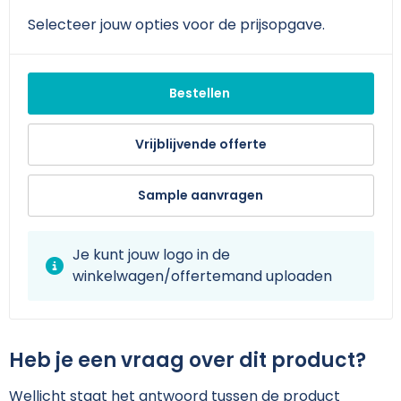
Schoudertassen
Arm- en handbescherming
Selecteer jouw opties voor de prijsopgave.
Sporttassen
Werkkleding sets
Strandtassen
Schoenen
Bestellen
Toilettassen
Reflecterende vesten
Vrijblijvende offerte
Waterdichte tassen
Gilets
Sample aanvragen
Trolleys
Gereedschap
Je kunt jouw logo in de
Tablettassen
Schorten en Sloven
winkelwagen/offertemand uploaden
Goodiebags
Hygiëne en Persoonlijke verzorging
Aktetassen
Heb je een vraag over dit product?
Wellicht staat het antwoord tussen de product
Reistassensets