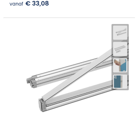
€ 33,08
vanaf