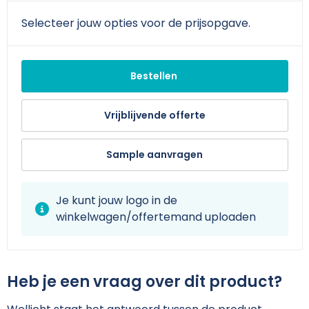
Schoudertassen
Arm- en handbescherming
Selecteer jouw opties voor de prijsopgave.
Sporttassen
Werkkleding sets
Strandtassen
Schoenen
Bestellen
Toilettassen
Reflecterende vesten
Vrijblijvende offerte
Waterdichte tassen
Gilets
Sample aanvragen
Trolleys
Gereedschap
Je kunt jouw logo in de
Tablettassen
Schorten en Sloven
winkelwagen/offertemand uploaden
Goodiebags
Hygiëne en Persoonlijke verzorging
Aktetassen
Heb je een vraag over dit product?
Reistassensets