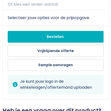
Schoudertassen
Arm- en handbescherming
Of kies een ander aantal:
Sporttassen
Werkkleding sets
Selecteer jouw opties voor de prijsopgave.
Strandtassen
Schoenen
Toilettassen
Reflecterende vesten
Bestellen
Waterdichte tassen
Gilets
Vrijblijvende offerte
Trolleys
Gereedschap
Sample aanvragen
Tablettassen
Schorten en Sloven
Je kunt jouw logo in de
Goodiebags
Hygiëne en Persoonlijke verzorging
winkelwagen/offertemand uploaden
Aktetassen
Heb je een vraag over dit product?
Reistassensets