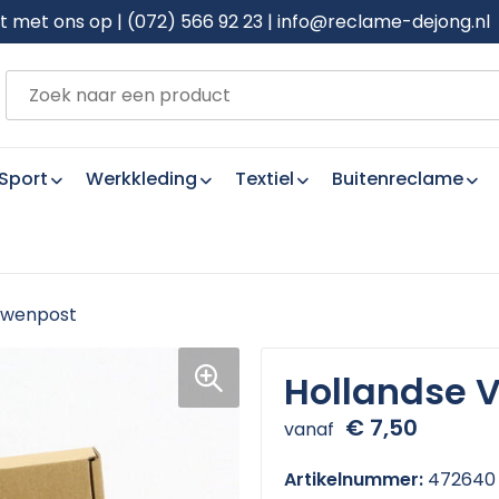
met ons op | (072) 566 92 23 | info@reclame-dejong.nl
Sport
Werkkleding
Textiel
Buitenreclame
rwenpost
Hollandse 
€ 7,50
vanaf
Artikelnummer:
472640