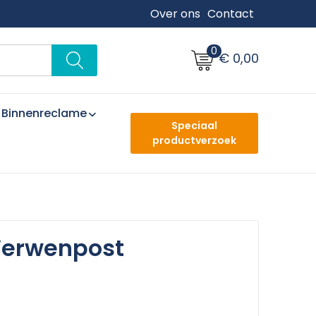
Over ons
Contact
0
€ 0,00
Binnenreclame
Speciaal
productverzoek
Verwenpost