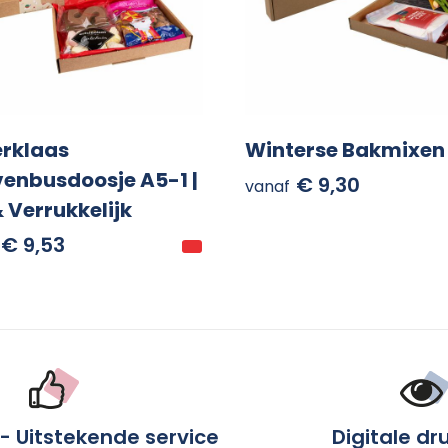
erklaas
Winterse Bakmixen
venbusdoosje A5-1 |
€ 9,30
vanaf
& Verrukkelijk
€ 9,53
 - Uitstekende service
Digitale dr