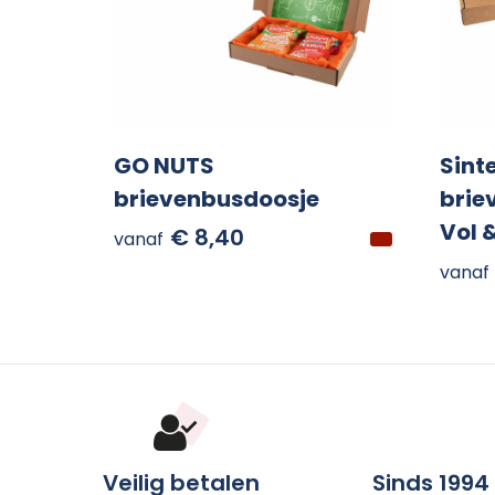
GO NUTS
Sint
brievenbusdoosje
brie
Vol 
€ 8,40
vanaf
vanaf
Veilig betalen
Sinds 1994