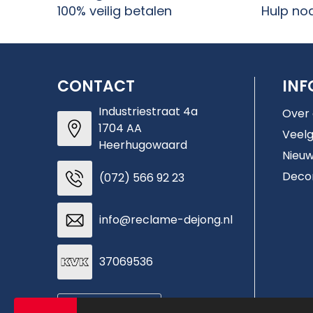
100% veilig betalen
Hulp no
CONTACT
INF
Industriestraat 4a
Over
1704 AA
Veelg
Heerhugowaard
Nieuw
Deco
(072) 566 92 23
info@reclame-dejong.nl
37069536
Contacteer ons