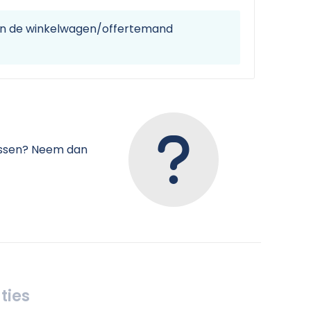
 in de winkelwagen/offertemand
tussen? Neem dan
ties