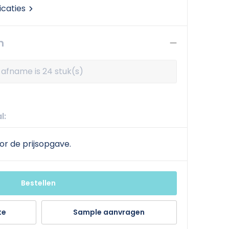
icaties
n
afname is 24 stuk(s)
l:
or de prijsopgave.
Bestellen
te
Sample aanvragen