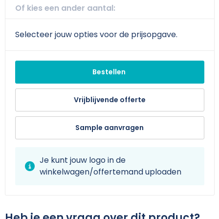
Schoudertassen
Arm- en handbescherming
Of kies een ander aantal:
Sporttassen
Werkkleding sets
Selecteer jouw opties voor de prijsopgave.
Strandtassen
Schoenen
Bestellen
Toilettassen
Reflecterende vesten
Waterdichte tassen
Gilets
Vrijblijvende offerte
Trolleys
Gereedschap
Sample aanvragen
Tablettassen
Schorten en Sloven
Je kunt jouw logo in de
Goodiebags
Hygiëne en Persoonlijke verzorging
winkelwagen/offertemand uploaden
Aktetassen
Heb je een vraag over dit product?
Reistassensets