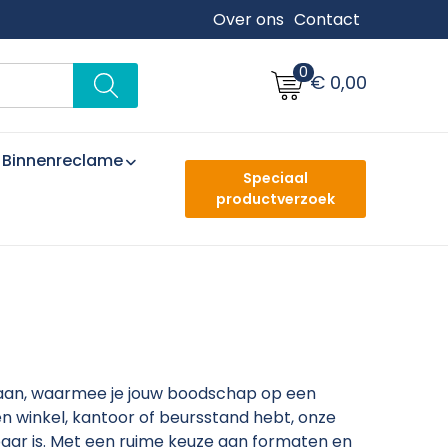
Over ons
Contact
0
€ 0,00
Binnenreclame
Speciaal
productverzoek
n aan, waarmee je jouw boodschap op een
n winkel, kantoor of beursstand hebt, onze
htbaar is. Met een ruime keuze aan formaten en