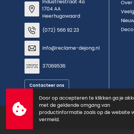
Industriestraat 4a
Over
1704 AA
Veelg
Heerhugowaard
Nieuw
Deco
(072) 566 92 23
info@reclame-dejong.nl
37069536
Contacteer ons
Door op accepteren te klikken ga je ak
met de geldende omgang van
productinformatie zoals op de website 
vermeld.
© Copyright De Jong Reclame 2025