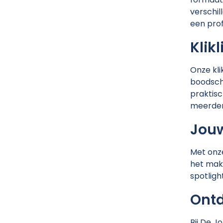
verschill
een prof
Klik
Onze kli
boodscha
praktisc
meerder
Jouw
Met onze
het makk
spotlight
Ontd
Bij De 