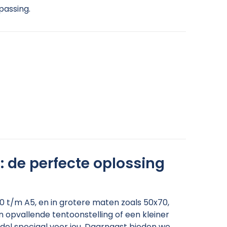
epassing.
n: de perfecte oplossing
A0 t/m A5, en in grotere maten zoals 50x70,
 opvallende tentoonstelling of een kleiner
model speciaal voor jou. Daarnaast bieden we