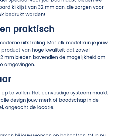
iboard kliklijst van 32 mm aan, die zorgen voor
 ook bedrukt worden!
 en praktisch
moderne uitstraling. Met elk model kun je jouw
 product van hoge kwaliteit dat zowel
van 32 mm bieden bovendien de mogelijkheid om
che omgevingen.
aar
om op te vallen. Het eenvoudige systeem maakt
lvolle design jouw merk of boodschap in de
l, ongeacht de locatie.
 passen bij jouw wensen en behoeften. Of je nu