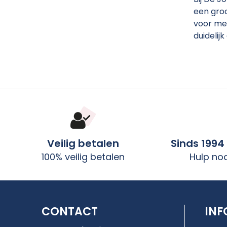
een groo
voor mee
duidelij
Veilig betalen
Sinds 1994
100% veilig betalen
Hulp no
CONTACT
INF