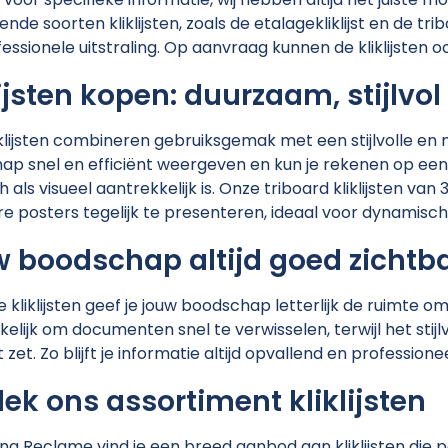
ende soorten kliklijsten, zoals de etalagekliklijst en de tr
essionele uitstraling. Op aanvraag kunnen de kliklijsten
lijsten kopen:
duurzaam, stijlvol
klijsten combineren gebruiksge
mak met een stijlvolle en 
p snel en efficiënt weergeven en kun je rekenen op een
h als visueel aantrekkelijk is. Onze triboard kliklijsten 
e posters tegelijk te presenteren, ideaal voor dynamis
 boodschap altijd
goed zichtb
 kliklijsten geef je jouw boodschap letterlijk de ruimte 
elijk om documenten snel te verwisselen, terwijl het stij
 zet. Zo blijft je informatie altijd
opvallend en professionee
ek ons assortiment kliklijsten
Jong Reclame vind je een breed aanbod
aan kliklijsten die