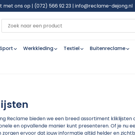
met ons op | (072) 566 92 23 | info@reclame-dejong.nl
Sport
Werkkleding
Textiel
Buitenreclame
lijsten
ong Reclame bieden we een breed assortiment kliklijste
onele en opvallende manier kunt presenteren. Of je nu ee
ten zorgen ervoor dat jouw informatie altijd helder en zic