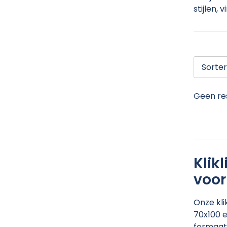
stijlen, 
Geen re
Klik
voor
Onze kli
70x100 e
formaat 