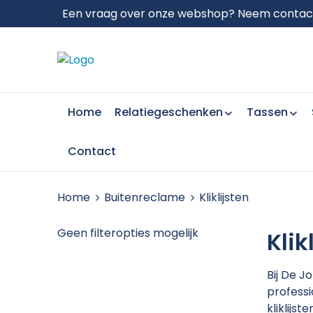
Een vraag over onze webshop? Neem contact 
Home
Relatiegeschenken
Tassen
Contact
Home
Buitenreclame
Kliklijsten
Geen filteropties mogelijk
Klik
Bij De J
professi
kliklijs