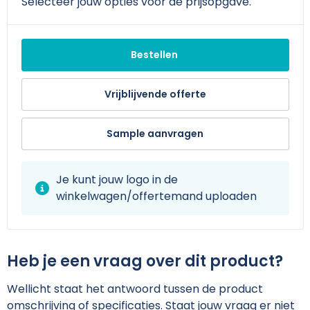
Schoudertassen
Arm- en handbescherming
Selecteer jouw opties voor de prijsopgave.
Sporttassen
Werkkleding sets
Bestellen
Strandtassen
Schoenen
Vrijblijvende offerte
Toilettassen
Reflecterende vesten
Sample aanvragen
Waterdichte tassen
Gilets
Trolleys
Gereedschap
Je kunt jouw logo in de
winkelwagen/offertemand uploaden
Tablettassen
Schorten en Sloven
Goodiebags
Hygiëne en Persoonlijke verzorging
Heb je een vraag over dit product?
Aktetassen
Wellicht staat het antwoord tussen de product
omschrijving of specificaties. Staat jouw vraag er niet
Reistassensets