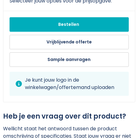
Schoudertassen
Arm- en handbescherming
Selecteer jouw opties voor de prijsopgave.
Sporttassen
Werkkleding sets
Bestellen
Strandtassen
Schoenen
Vrijblijvende offerte
Toilettassen
Reflecterende vesten
Sample aanvragen
Waterdichte tassen
Gilets
Trolleys
Gereedschap
Je kunt jouw logo in de
winkelwagen/offertemand uploaden
Tablettassen
Schorten en Sloven
Goodiebags
Hygiëne en Persoonlijke verzorging
Heb je een vraag over dit product?
Aktetassen
Wellicht staat het antwoord tussen de product
omschrijving of specificaties. Staat jouw vraag er niet
Reistassensets