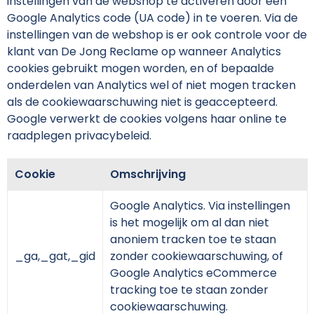
instellingen van de webshop te activeren door een
Schoudertassen
Arm- en handbescherming
Google Analytics code (UA code) in te voeren. Via de
instellingen van de webshop is er ook controle voor de
Sporttassen
Werkkleding sets
klant van De Jong Reclame op wanneer Analytics
cookies gebruikt mogen worden, en of bepaalde
Strandtassen
Schoenen
onderdelen van Analytics wel of niet mogen tracken
als de cookiewaarschuwing niet is geaccepteerd.
Toilettassen
Reflecterende vesten
Google verwerkt de cookies volgens haar online te
raadplegen privacybeleid.
Waterdichte tassen
Gilets
Trolleys
Gereedschap
Cookie
Omschrijving
Google Analytics. Via instellingen
Tablettassen
Schorten en Sloven
is het mogelijk om al dan niet
anoniem tracken toe te staan
Goodiebags
Hygiëne en Persoonlijke verzorging
_ga,_gat,_gid
zonder cookiewaarschuwing, of
Google Analytics eCommerce
Aktetassen
tracking toe te staan zonder
cookiewaarschuwing.
Reistassensets