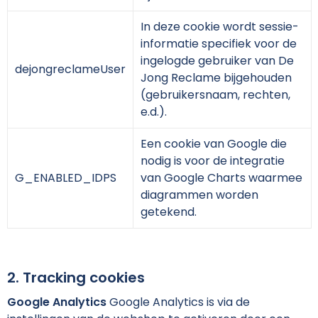
Sinterklaas
Matrozentassen
Armwarmers
Veiligheidssignalering en Verlichting
Gilets
In deze cookie wordt sessie-
Sleutelhangers en Lanyards
Opbergtassen
Veiligheidsvesten en hesjes
Schoenen
informatie specifiek voor de
ingelogde gebruiker van De
dejongreclameUser
Snoep
Opvouwbare tassen
Vesten
Overhemden
Jong Reclame bijgehouden
(gebruikersnaam, rechten,
Spellen voor binnen en buiten
Papieren tassen
Absorptiemiddelen
Blazers
e.d.).
Een cookie van Google die
Veiligheid, Auto en Fiets
Picknicktassen en manden
Oog- en gelaatsbescherming
nodig is voor de integratie
G_ENABLED_IDPS
van Google Charts waarmee
Vrije tijd en Strand
Promotietassen
Ademhalingsbescherming
diagrammen worden
getekend.
Waterflesjes
Reistassen
Valbeveiliging
Themapakketten
Rugzakken
Gehoorbescherming
2. Tracking cookies
Schoenentassen
Hoofdbescherming
Google Analytics
Google Analytics is via de