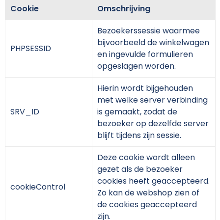
Kerst
Golftassen
Zweetbandjes
Kledingaccessoires
Jas bedrukken
Cookie
Omschrijving
Bezoekerssessie waarmee
Kinderen, Peuters en Baby's
Heuptassen
Gilets
Ondergoed en Sokken
Kledingaccessoires
bijvoorbeeld de winkelwagen
PHPSESSID
en ingevulde formulieren
Klokken, Horloges en Weerstations
Jute tassen
Schoenen en accessoires
Overalls
Ondergoed en Sokken
opgeslagen worden.
Lampen en Gereedschap
Katoenen draagtassen
Sweaters
Overhemden
Peuters en Baby's
Hierin wordt bijgehouden
met welke server verbinding
Levensmiddelen
Kledingtassen
Handschoenen
Werkpolo's
Polo's bedrukken
SRV_ID
is gemaakt, zodat de
bezoeker op dezelfde server
Paraplu's
Koeltassen en Koelboxen
Kleding sets
Reflecterende polo's
Regenkleding
blijft tijdens zijn sessie.
Persoonlijke verzorging
Koffers en Trolleys
Trainingspakken
Regenkleding
Sweaters en hoodies
Deze cookie wordt alleen
gezet als de bezoeker
Reisbenodigdheden
Laptophoezen en tassen
Bodywarmers
Sweaters
T-Shirts bedrukken
cookies heeft geaccepteerd.
cookieControl
Zo kan de webshop zien of
Schrijfwaren
Lunchtassen
Ondergoed en Sokken
T-Shirts
Vesten en fleecevesten
de cookies geaccepteerd
zijn.