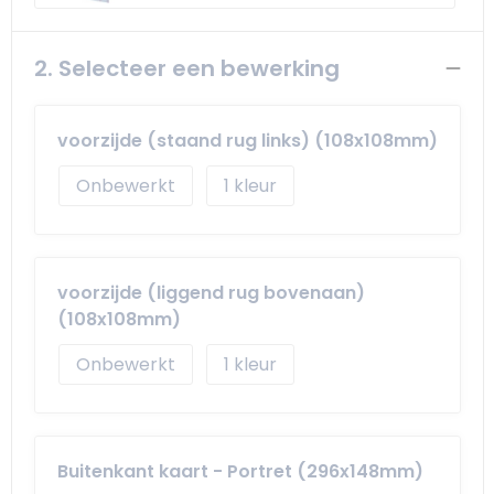
Schoudertassen
Arm- en handbescherming
Sporttassen
Werkkleding sets
2. Selecteer een bewerking
Strandtassen
Schoenen
voorzijde (staand rug links) (108x108mm)
Toilettassen
Reflecterende vesten
Onbewerkt
1
Waterdichte tassen
Gilets
Trolleys
Gereedschap
voorzijde (liggend rug bovenaan)
(108x108mm)
Tablettassen
Schorten en Sloven
Onbewerkt
1
Goodiebags
Hygiëne en Persoonlijke verzorging
Aktetassen
Buitenkant kaart - Portret (296x148mm)
Reistassensets