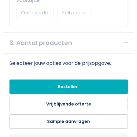
Voorzijde
Schoudertassen
Arm- en handbescherming
Onbewerkt
Full colour
Sporttassen
Werkkleding sets
Strandtassen
Schoenen
3. Aantal producten
Toilettassen
Reflecterende vesten
Waterdichte tassen
Gilets
Selecteer jouw opties voor de prijsopgave.
Trolleys
Gereedschap
Bestellen
Tablettassen
Schorten en Sloven
Vrijblijvende offerte
Goodiebags
Hygiëne en Persoonlijke verzorging
Aktetassen
Sample aanvragen
Reistassensets