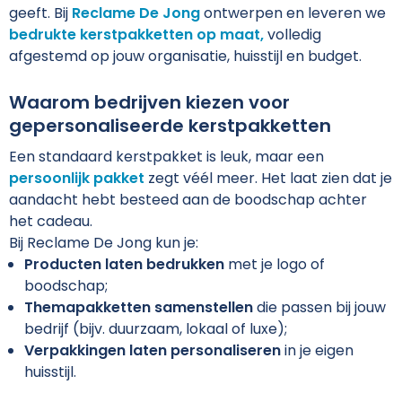
geeft. Bij
Reclame De Jong
ontwerpen en leveren we
Kerst
Golftassen
Zweetbandjes
Kledingaccessoires
Jas bedrukken
bedrukte kerstpakketten op maat,
volledig
afgestemd op jouw organisatie, huisstijl en budget.
Kinderen, Peuters en Baby's
Heuptassen
Gilets
Ondergoed en Sokken
Kledingaccessoires
Waarom bedrijven kiezen voor
Klokken, Horloges en Weerstations
Jute tassen
Schoenen en accessoires
Overalls
Ondergoed en Sokken
gepersonaliseerde kerstpakketten
Lampen en Gereedschap
Katoenen draagtassen
Sweaters
Overhemden
Peuters en Baby's
Een standaard kerstpakket is leuk, maar een
persoonlijk pakket
zegt véél meer. Het laat zien dat je
Levensmiddelen
Kledingtassen
Handschoenen
Werkpolo's
Polo's bedrukken
aandacht hebt besteed aan de boodschap achter
het cadeau.
Paraplu's
Koeltassen en Koelboxen
Kleding sets
Reflecterende polo's
Regenkleding
Bij Reclame De Jong kun je:
Producten laten bedrukken
met je logo of
Persoonlijke verzorging
Koffers en Trolleys
Trainingspakken
Regenkleding
Sweaters en hoodies
boodschap;
Themapakketten samenstellen
die passen bij jouw
Reisbenodigdheden
Laptophoezen en tassen
Bodywarmers
Sweaters
T-Shirts bedrukken
bedrijf (bijv. duurzaam, lokaal of luxe);
Verpakkingen laten personaliseren
in je eigen
Schrijfwaren
Lunchtassen
Ondergoed en Sokken
T-Shirts
Vesten en fleecevesten
huisstijl.