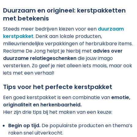
Schoudertassen
Arm- en handbescherming
Duurzaam en origineel: kerstpakketten
Sporttassen
Werkkleding sets
met betekenis
Steeds meer bedrijven kiezen voor een
duurzaam
Strandtassen
Schoenen
kerstpakket
. Denk aan lokale producten,
milieuvriendelijke verpakkingen of herbruikbare items.
Toilettassen
Reflecterende vesten
Reclame De Jong helpt je hierbij met
advies over
duurzame relatiegeschenken
die jouw imago
Waterdichte tassen
Gilets
versterken. Zo geef je niet alleen iets moois, maar ook
iets met een verhaal!
Trolleys
Gereedschap
Tips voor het perfecte kerstpakket
Tablettassen
Schorten en Sloven
Een goed kerstpakket is een combinatie van
emotie,
originaliteit en herkenbaarheid.
Goodiebags
Hygiëne en Persoonlijke verzorging
Hier zijn drie tips bij het maken van een keuze:
Aktetassen
Begin op tijd.
De populairste producten en thema’s
raken snel uitverkocht.
Reistassensets