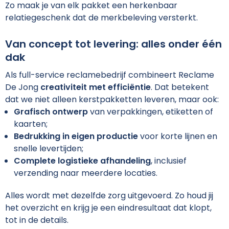
Sinterklaas
Matrozentassen
Armwarmers
Veiligheidssignalering en Verlichting
Gilets
Zo maak je van elk pakket een herkenbaar
relatiegeschenk dat de merkbeleving versterkt.
Sleutelhangers en Lanyards
Opbergtassen
Veiligheidsvesten en hesjes
Schoenen
Van concept tot levering: alles onder één
Snoep
Opvouwbare tassen
Vesten
Overhemden
dak
Als full-service reclamebedrijf combineert Reclame
Spellen voor binnen en buiten
Papieren tassen
Absorptiemiddelen
Blazers
De Jong
creativiteit met efficiëntie
. Dat betekent
dat we niet alleen kerstpakketten leveren, maar ook:
Veiligheid, Auto en Fiets
Picknicktassen en manden
Oog- en gelaatsbescherming
Grafisch ontwerp
van verpakkingen, etiketten of
kaarten;
Vrije tijd en Strand
Promotietassen
Ademhalingsbescherming
Bedrukking in eigen productie
voor korte lijnen en
snelle levertijden;
Waterflesjes
Reistassen
Valbeveiliging
Complete logistieke afhandeling
, inclusief
verzending naar meerdere locaties.
Themapakketten
Rugzakken
Gehoorbescherming
Alles wordt met dezelfde zorg uitgevoerd. Zo houd jij
Schoenentassen
Hoofdbescherming
het overzicht en krijg je een eindresultaat dat klopt,
tot in de details.