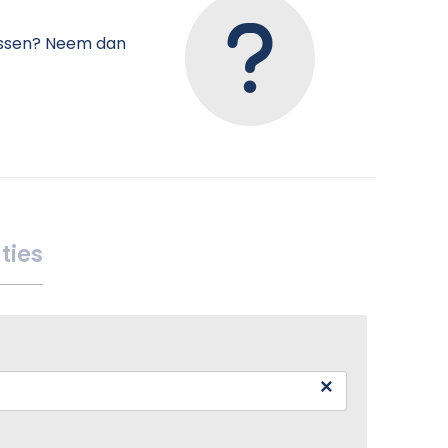
tussen? Neem dan
ties
×