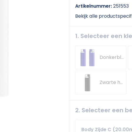
Artikelnummer:
251553
Bekijk alle productspecif
1. Selecteer een kl
Donkerblauwe houder - basis - drukknopje - chroomkap
Zwarte houder, basis, drukknopje / chroomkap
2. Selecteer een b
Body Zijde C (20.0