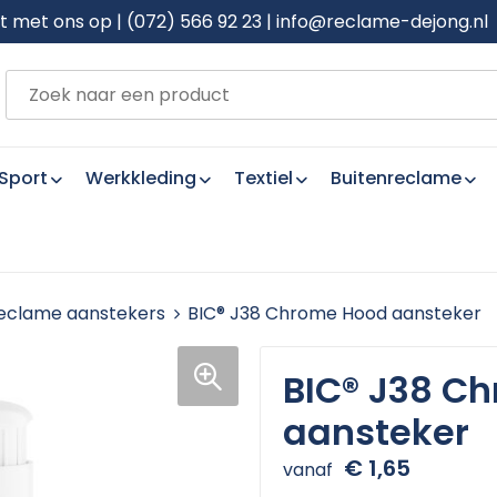
met ons op | (072) 566 92 23 | info@reclame-dejong.nl
Sport
Werkkleding
Textiel
Buitenreclame
eclame aanstekers
BIC® J38 Chrome Hood aansteker
BIC® J38 C
aansteker
€ 1,65
vanaf