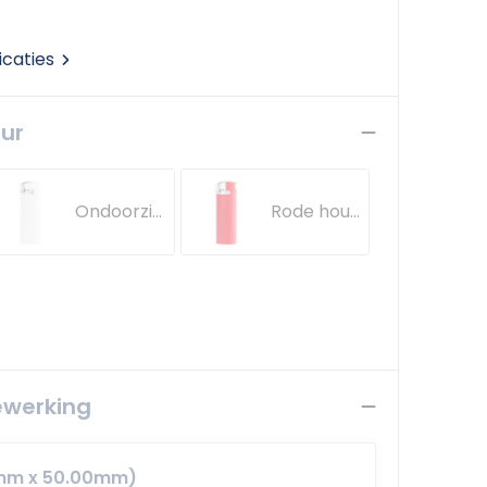
icaties
eur
Ondoorzichtige witte houder, witte basis, op. wit drukknopje , chroomkap
Rode houder- rode basis - rood drukknopje - chroomkap
ewerking
0mm x 50.00mm)