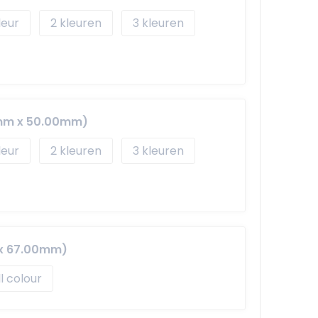
2
3
mm x 50.00mm)
2
3
 x 67.00mm)
ll colour