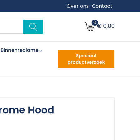
Over ons
Contact
0
€ 0,00
Binnenreclame
Speciaal
productverzoek
hrome Hood