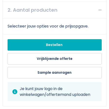
Schoudertassen
Arm- en handbescherming
2. Aantal producten
Sporttassen
Werkkleding sets
Strandtassen
Schoenen
Selecteer jouw opties voor de prijsopgave.
Toilettassen
Reflecterende vesten
Bestellen
Waterdichte tassen
Gilets
Vrijblijvende offerte
Trolleys
Gereedschap
Tablettassen
Schorten en Sloven
Sample aanvragen
Goodiebags
Hygiëne en Persoonlijke verzorging
Je kunt jouw logo in de
winkelwagen/offertemand uploaden
Aktetassen
Reistassensets