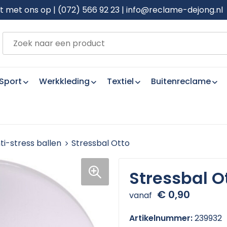
met ons op | (072) 566 92 23 | info@reclame-dejong.nl
Sport
Werkkleding
Textiel
Buitenreclame
ti-stress ballen
Stressbal Otto
Stressbal O
€ 0,90
vanaf
Artikelnummer:
239932