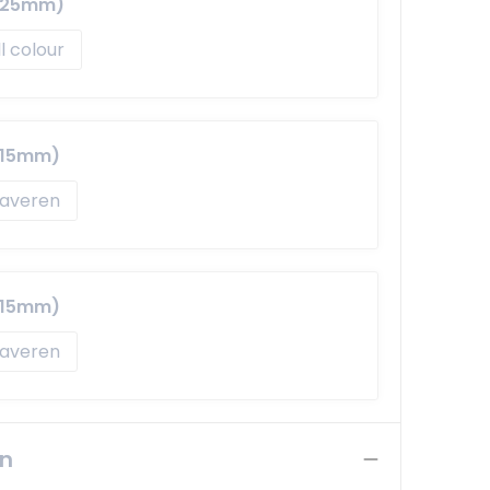
x 25mm)
ll colour
 15mm)
averen
 15mm)
averen
en