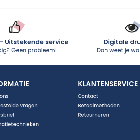
 - Uitstekende service
Digitale dr
dig? Geen probleem!
Dan weet je wat
ORMATIE
KLANTENSERVICE
 ons
Contact
estelde vragen
Betaalmethoden
sbrief
Retourneren
ratietechnieken