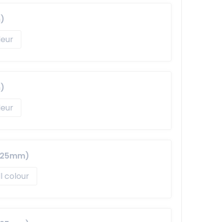
)
)
x 25mm)
ll colour