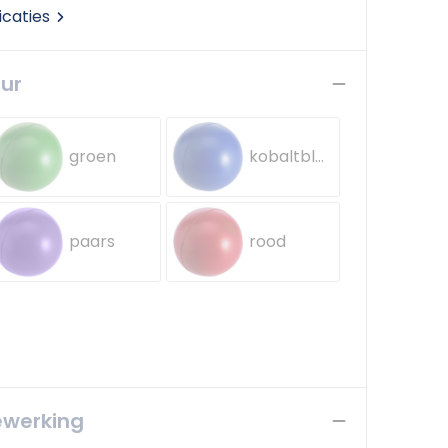
icaties
eur
groen
kobaltblauw
paars
rood
ewerking