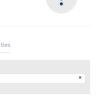
ties
×