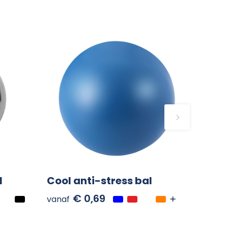
l
Cool anti-stress bal
€ 0,69
vanaf