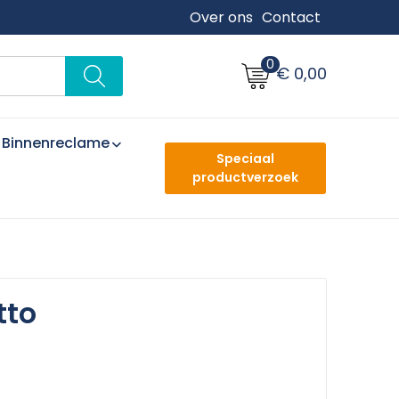
Over ons
Contact
0
€ 0,00
Binnenreclame
Speciaal
productverzoek
tto