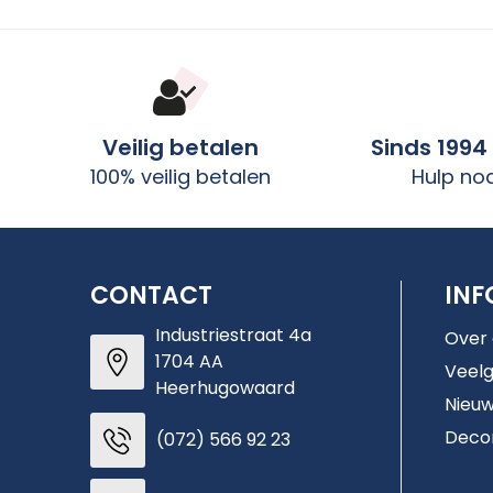
Veilig betalen
Sinds 1994
100% veilig betalen
Hulp no
CONTACT
INF
Industriestraat 4a
Over
1704 AA
Veelg
Heerhugowaard
Nieuw
Deco
(072) 566 92 23