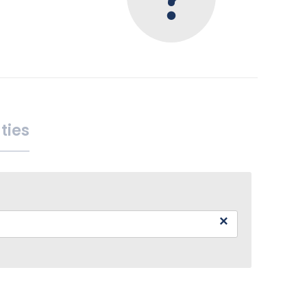
ties
×