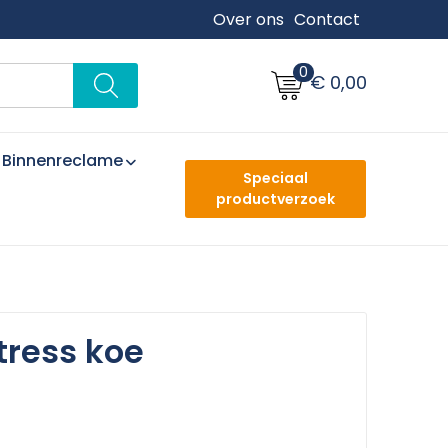
Over ons
Contact
0
€ 0,00
Binnenreclame
Speciaal
productverzoek
tress koe