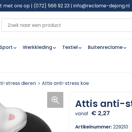
met ons op | (072) 566 92 23 | info@reclame-dejong.nl
Sport
Werkkleding
Textiel
Buitenreclame
ti-stress dieren
Attis anti-stress koe
Attis anti-s
€ 2,27
vanaf
Artikelnummer:
229210