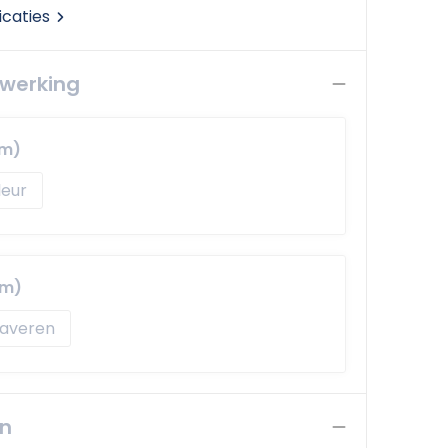
icaties
ewerking
mm)
mm)
averen
en