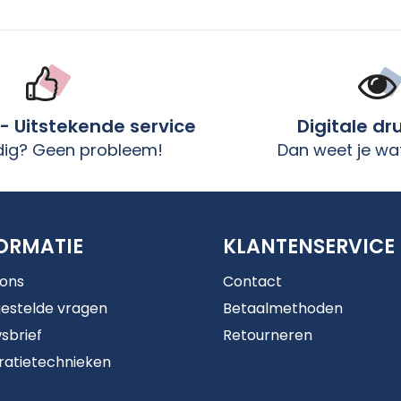
 - Uitstekende service
Digitale dr
dig? Geen probleem!
Dan weet je wat
ORMATIE
KLANTENSERVICE
 ons
Contact
estelde vragen
Betaalmethoden
sbrief
Retourneren
ratietechnieken