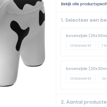
Bekijk alle productspecif
1. Selecteer een b
bovenzijde (25x30
Onbewerkt
1
bovenzijde (20x30
Onbewerkt
Gr
2. Aantal product