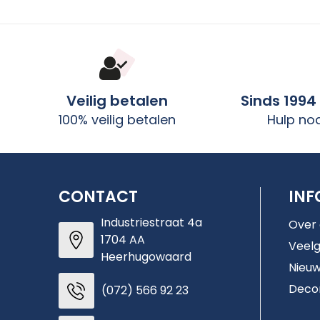
Veilig betalen
Sinds 1994
100% veilig betalen
Hulp no
CONTACT
INF
Industriestraat 4a
Over
1704 AA
Veelg
Heerhugowaard
Nieuw
Deco
(072) 566 92 23