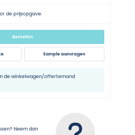
or de prijsopgave.
Bestellen
te
Sample aanvragen
 in de winkelwagen/offertemand
tussen? Neem dan