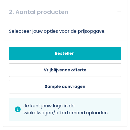
Schoudertassen
Arm- en handbescherming
2. Aantal producten
Sporttassen
Werkkleding sets
Strandtassen
Schoenen
Selecteer jouw opties voor de prijsopgave.
Toilettassen
Reflecterende vesten
Bestellen
Waterdichte tassen
Gilets
Vrijblijvende offerte
Trolleys
Gereedschap
Tablettassen
Schorten en Sloven
Sample aanvragen
Goodiebags
Hygiëne en Persoonlijke verzorging
Je kunt jouw logo in de
winkelwagen/offertemand uploaden
Aktetassen
Reistassensets