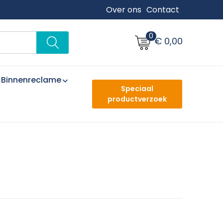
Over ons
Contact
0
€ 0,00
Binnenreclame
Speciaal
productverzoek