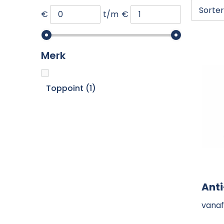
€
t/m
€
Merk
Toppoint
(1)
Anti
vanaf