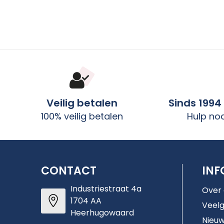
Veilig betalen
Sinds 1994
100% veilig betalen
Hulp no
CONTACT
INF
Industriestraat 4a
Over
1704 AA
Veelg
Heerhugowaard
Nieuw