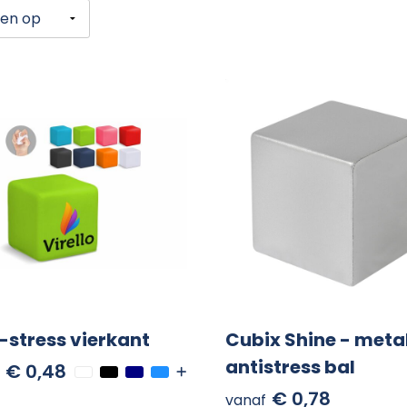
-stress vierkant
Cubix Shine - metal
antistress bal
€ 0,48
€ 0,78
vanaf