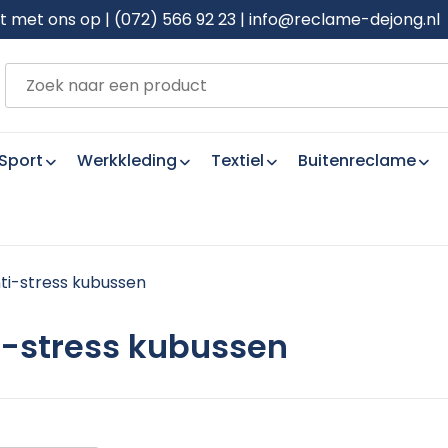
met ons op | (072) 566 92 23 | info@reclame-dejong.nl
Sport
Werkkleding
Textiel
Buitenreclame
ti-stress kubussen
i-stress kubussen