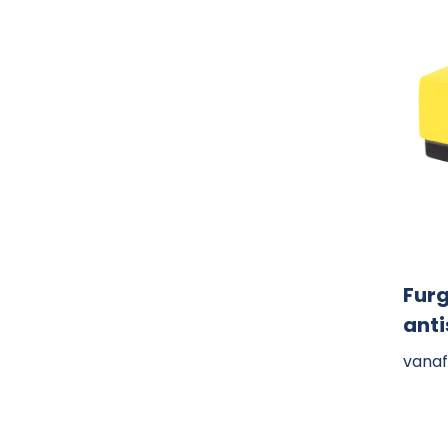
Furg
anti
vanaf