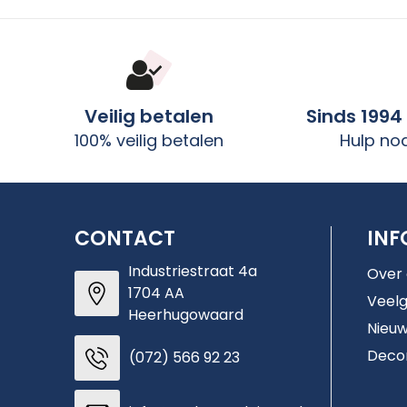
Veilig betalen
Sinds 1994
100% veilig betalen
Hulp no
CONTACT
INF
Industriestraat 4a
Over
1704 AA
Veelg
Heerhugowaard
Nieuw
Deco
(072) 566 92 23