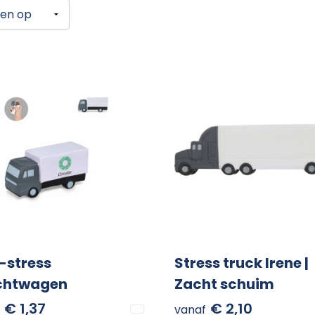
-stress
Stress truck Irene |
chtwagen
Zacht schuim
€ 1,37
€ 2,10
vanaf