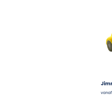
Jimm
vanaf