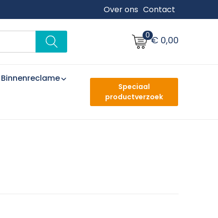
Over ons
Contact
0
€ 0,00
Binnenreclame
Speciaal
productverzoek