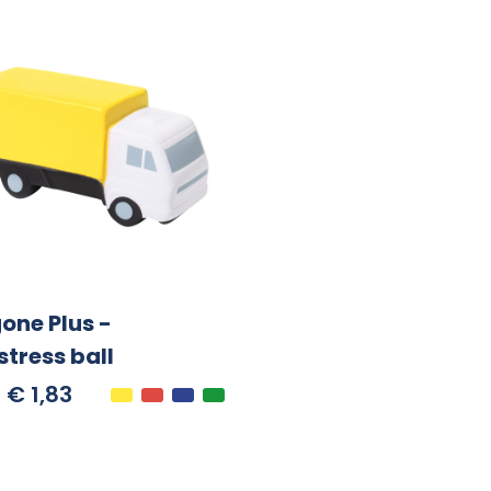
one Plus -
stress ball
€ 1,83