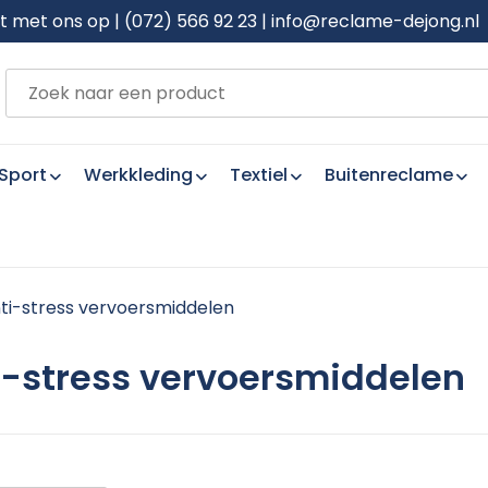
met ons op | (072) 566 92 23 | info@reclame-dejong.nl
Sport
Werkkleding
Textiel
Buitenreclame
ti-stress vervoersmiddelen
i-stress vervoersmiddelen