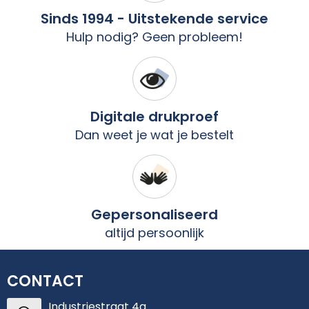
Schoudertassen
Arm- en handbescherming
Sinds 1994 - Uitstekende service
Sporttassen
Werkkleding sets
Hulp nodig? Geen probleem!
Strandtassen
Schoenen
Toilettassen
Reflecterende vesten
Digitale drukproef
Dan weet je wat je bestelt
Waterdichte tassen
Gilets
Trolleys
Gereedschap
Tablettassen
Schorten en Sloven
Gepersonaliseerd
altijd persoonlijk
Goodiebags
Hygiëne en Persoonlijke verzorging
Aktetassen
CONTACT
Reistassensets
Industriestraat 4a