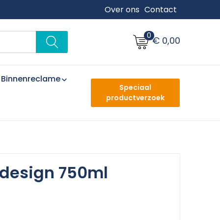
Over ons
Contact
0
€ 0,00
Binnenreclame
Speciaal
productverzoek
 design 750ml