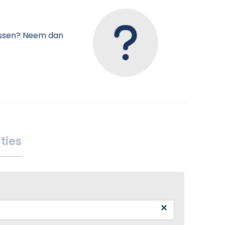
tussen? Neem dan
ties
×