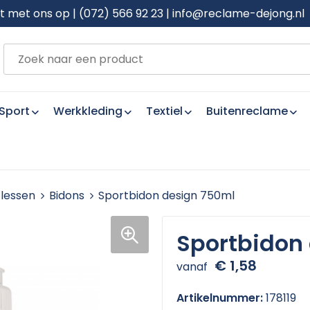
met ons op | (072) 566 92 23 | info@reclame-dejong.nl
Sport
Werkkleding
Textiel
Buitenreclame
flessen
Bidons
Sportbidon design 750ml
Sportbidon
€ 1,58
vanaf
Artikelnummer:
178119