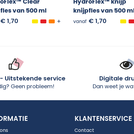
oFlex™ Clear
HydroFlex™ knijp
pfles van 500 ml
knijpfles van 500 m
€ 1,70
€ 1,70
vanaf
 - Uitstekende service
Digitale dr
dig? Geen probleem!
Dan weet je wat
ORMATIE
KLANTENSERVICE
 ons
Contact