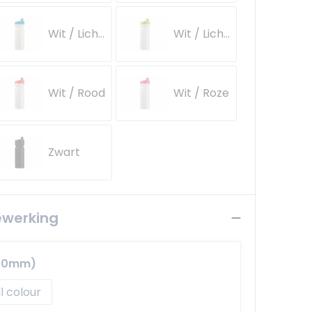
Wit / Lichtblauw
Wit / Lichtgroen
Wit / Rood
Wit / Roze
Zwart
ewerking
150mm)
ll colour