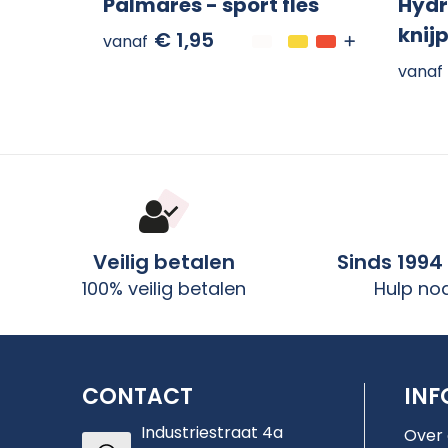
Palmares - sport fles
Hydr
knij
€ 1,95
vanaf
vanaf
Veilig betalen
Sinds 1994
100% veilig betalen
Hulp no
CONTACT
INF
Industriestraat 4a
Over