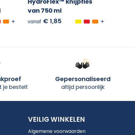
HydroFlex™ knijpfles
l
van 750 ml
€ 1,85
vanaf
ukproef
Gepersonaliseerd
 je bestelt
altijd persoonlijk
VEILIG WINKELEN
Algemene voorwaarden