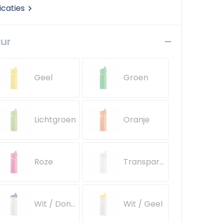
icaties
eur
Geel
Groen
Lichtgroen
Oranje
Roze
Transparant
Wit / Donkerblauw
Wit / Geel