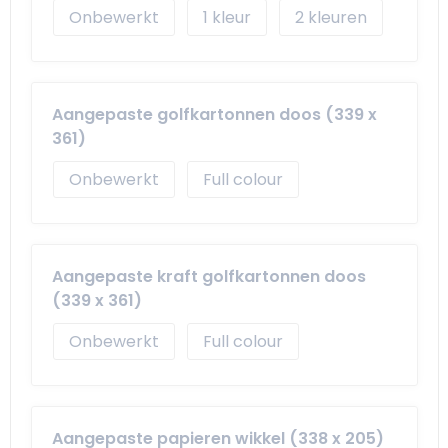
Schoudertassen
Arm- en handbescherming
Onbewerkt
1
2
Sporttassen
Werkkleding sets
Strandtassen
Schoenen
Aangepaste golfkartonnen doos (339 x
361)
Toilettassen
Reflecterende vesten
Onbewerkt
Full colour
Waterdichte tassen
Gilets
Trolleys
Gereedschap
Aangepaste kraft golfkartonnen doos
Tablettassen
Schorten en Sloven
(339 x 361)
Onbewerkt
Full colour
Goodiebags
Hygiëne en Persoonlijke verzorging
Aktetassen
Aangepaste papieren wikkel (338 x 205)
Reistassensets