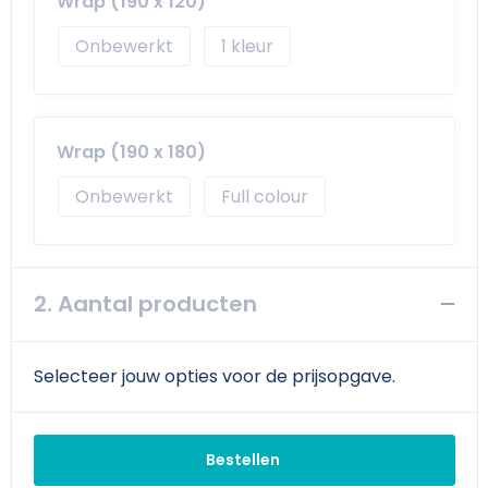
Wrap (190 x 120)
Schoudertassen
Arm- en handbescherming
Onbewerkt
1
Sporttassen
Werkkleding sets
Strandtassen
Schoenen
Wrap (190 x 180)
Toilettassen
Reflecterende vesten
Onbewerkt
Full colour
Waterdichte tassen
Gilets
Trolleys
Gereedschap
2. Aantal producten
Tablettassen
Schorten en Sloven
Goodiebags
Hygiëne en Persoonlijke verzorging
Selecteer jouw opties voor de prijsopgave.
Aktetassen
Bestellen
Reistassensets