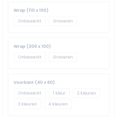
Schoudertassen
Arm- en handbescherming
Wrap (110 x 100)
Sporttassen
Werkkleding sets
Onbewerkt
Graveren
Strandtassen
Schoenen
Toilettassen
Reflecterende vesten
Wrap (200 x 100)
Waterdichte tassen
Gilets
Onbewerkt
Graveren
Trolleys
Gereedschap
Tablettassen
Schorten en Sloven
Voorkant (40 x 60)
Goodiebags
Hygiëne en Persoonlijke verzorging
Onbewerkt
1
2
Aktetassen
3
4
Reistassensets