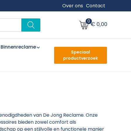
Over ons
Contact
0
€ 0,00
Binnenreclame
Speciaal
productverzoek
n
benodigdheden van De Jong Reclame. Onze
soires bieden zowel comfort als
dschap op een stijlvolle en functionele manier