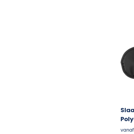
Swiss Peak
(6)
Thule
(1)
Toppoint
(13)
Vinga
(4)
XD Collection
(4)
XD Design
(1)
Slaa
Poly
vanaf