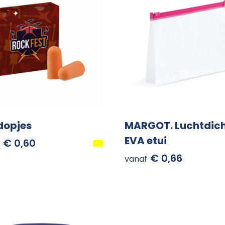
dopjes
MARGOT. Luchtdic
EVA etui
€ 0,60
€ 0,66
vanaf