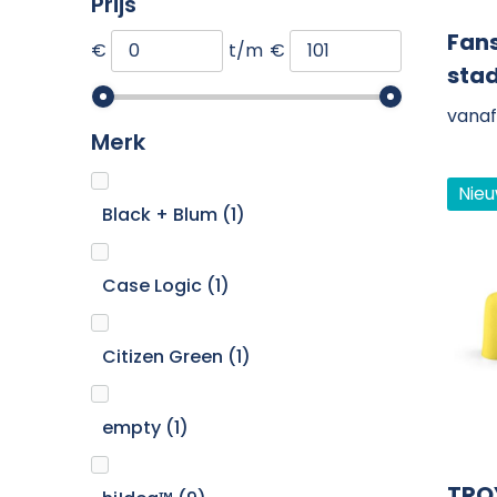
Prijs
Fan
€
t/m
€
sta
vanaf
Merk
Nie
Black + Blum
(1)
Case Logic
(1)
Citizen Green
(1)
empty
(1)
TROY