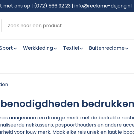
met ons op | (072) 566 92 23 | info@reclame-dejong.nl
Sport
Werkkleding
Textiel
Buitenreclame
den
sbenodigdheden bedrukke
 reis aangenaam en draag je merk met de bedrukte reis
naliseerde nekkussens, paspoorthouders en andere acces
rheid voor jouw merk. Maak elke reis uniek en laat je boo