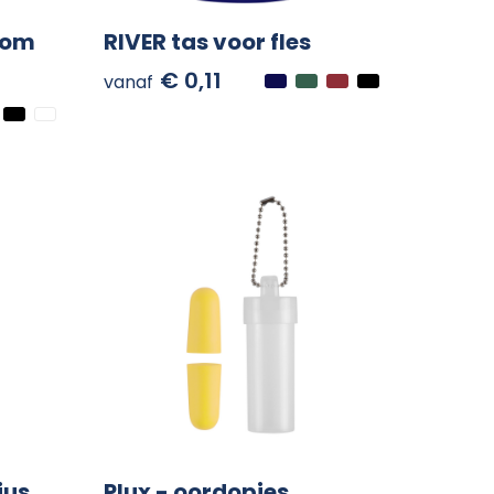
tom
RIVER tas voor fles
€ 0,11
vanaf
ius
Plux - oordopjes