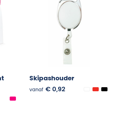
ht
Skipashouder
€ 0,92
vanaf