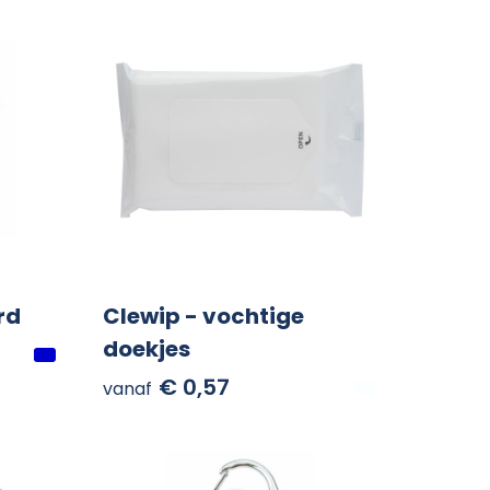
rd
Clewip - vochtige
doekjes
€ 0,57
vanaf