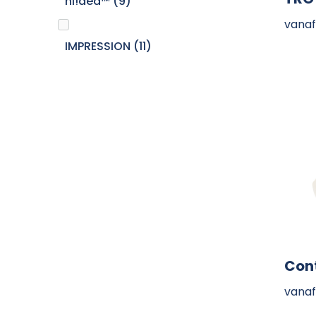
hi!dea™
(9)
vanaf
IMPRESSION
(11)
Kimood
(15)
Mepal
(1)
Native Spirit
(1)
Nordic Drift
(2)
Cont
Sagaform
(2)
vanaf