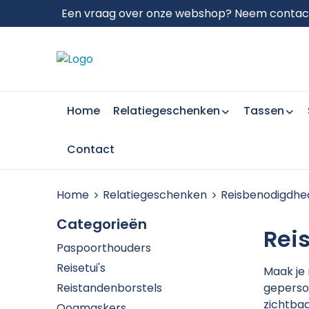
Een vraag over onze webshop? Neem contact 
Home
Relatiegeschenken
Tassen
Contact
Home
Relatiegeschenken
Reisbenodigdhe
Categorieën
Rei
Paspoorthouders
Reisetui's
Maak je
Reistandenborstels
geperso
zichtbaa
Oogmaskers