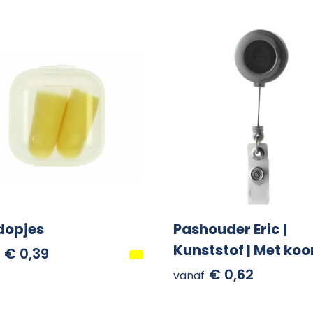
dopjes
Pashouder Eric |
Kunststof | Met koo
€ 0,39
€ 0,62
vanaf