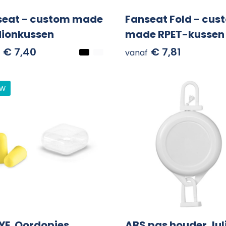
seat - custom made
Fanseat Fold - cus
dionkussen
made RPET-kussen
€ 7,40
€ 7,81
vanaf
uw
E. Oordopjes
ABS pas houder Jul