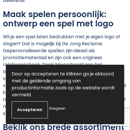
belevenis.
Maak spelen persoonlijk:
ontwerp een spel met logo
Wil je een spel laten bedrukken met je eigen logo of
slogan? Dat is mogelijk bij De Jong Reclame.
Gepersonaliseerde spellen zijn ideaal als
promotiemateriaal en zijn ook een origineel
relatiegeschenk. Denk bijvoorbeeld aan het
bedrukken van een frisbee voor een zomerse
Door op accepteren te klikken ga je akkoord
sportactiviteit, of een fluitje met logo voor een
met de geldende omgang van
sportevenement. En een houten puzzel of dominospel
productinformatie zoals op de website wordt
kan goed ingezet worden tijdens een dagje
vermeld.
teambuilding. Zo vergroot je door middel van een spel
met bedrukking de zichtbaarheid van je merk op een
Weigeren
speelse en effectieve manier.
Bekijk ons brede assortiment