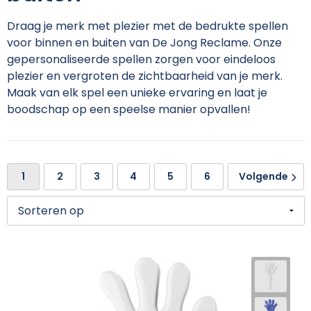
Kerst
Golftassen
Zweetbandjes
Kledingaccessoires
Jas bedrukken
Draag je merk met plezier met de bedrukte spellen
voor binnen en buiten van De Jong Reclame. Onze
Kinderen, Peuters en Baby's
Heuptassen
Gilets
Ondergoed en Sokken
Kledingaccessoires
gepersonaliseerde spellen zorgen voor eindeloos
plezier en vergroten de zichtbaarheid van je merk.
Klokken, Horloges en Weerstations
Jute tassen
Schoenen en accessoires
Overalls
Ondergoed en Sokken
Maak van elk spel een unieke ervaring en laat je
boodschap op een speelse manier opvallen!
Lampen en Gereedschap
Katoenen draagtassen
Sweaters
Overhemden
Peuters en Baby's
Levensmiddelen
Kledingtassen
Handschoenen
Werkpolo's
Polo's bedrukken
1
2
3
4
5
6
Volgende
Paraplu's
Koeltassen en Koelboxen
Kleding sets
Reflecterende polo's
Regenkleding
Persoonlijke verzorging
Koffers en Trolleys
Trainingspakken
Regenkleding
Sweaters en hoodies
Reisbenodigdheden
Laptophoezen en tassen
Bodywarmers
Sweaters
T-Shirts bedrukken
Schrijfwaren
Lunchtassen
Ondergoed en Sokken
T-Shirts
Vesten en fleecevesten