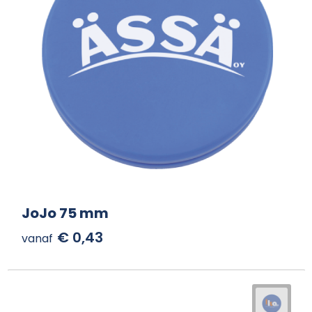
JoJo 75 mm
€ 0,43
vanaf