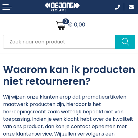
Terug
Terug
Terug
Terug
Terug
Terug
0
Aanstekers
Accessoires voor tassen
Broeken
Been- en voetbescherming
Badtextiel en Douche
Afzetpalen
€ 0,00
Anti-stress
Afvaltassen
Zwemkleding
Horeca textiel en accessoires
Hoteltextiel
Banners
Bidons en Sportflessen
Boodschappentassen
Petten, Hoeden en Mutsen
Bodywarmers
Bodywarmers
Stoepborden
Waarom kan ik producten
Elektronica, Gadgets en USB
Crossbody tassen
Jassen
Broeken en Shorts
Broeken en Rokken
Vlaggen bedrukken
niet retourneren?
Feestartikelen
Aktetassen
Polo's
Caps, hoeden en mutsen
Caps, Hoeden en Mutsen
Stoepborden
Wij wijzen onze klanten erop dat promotieartikelen
Fitness
Draagtassen
Sportaccessoires
E.H.B.O.
Dekens, Fleecedekens en Kussens
Tenten
maatwerk producten zijn, hierdoor is het
herroepingsrecht zoals wettelijk bepaald niet van
Huis, Tuin en Keuken
Fietstassen
T-Shirts
Sjaals
Gezichtsmaskers en mondkapjes
toepassing. Indien je een klacht hebt over de kwaliteit
van ons product, dan kan je contact opnemen met
Kantoor en Zakelijk
Duffeltassen
Vesten
Jassen
Handschoenen en Sjaals
onze klantenservice. Wij zullen vervolgens een