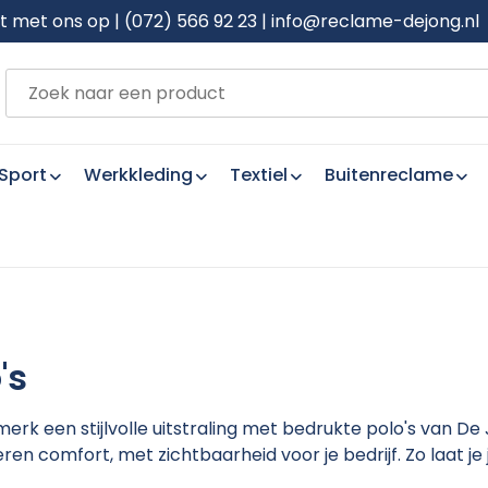
met ons op | (072) 566 92 23 | info@reclame-dejong.nl
Sport
Werkkleding
Textiel
Buitenreclame
's
merk een stijlvolle uitstraling met bedrukte polo's van 
en comfort, met zichtbaarheid voor je bedrijf. Zo laat je 