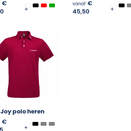
€
€
vanaf
50
45,50
Joy polo heren
€
5