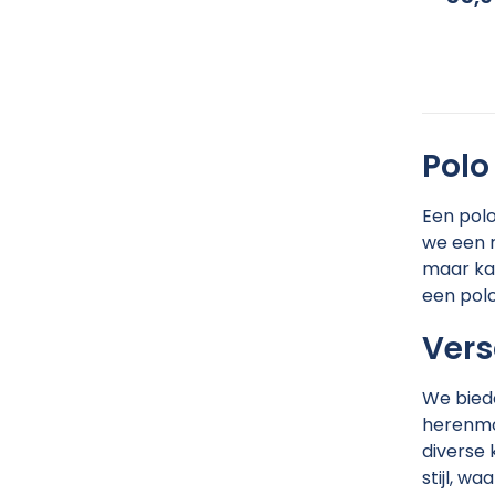
Polo
Een polo
we een r
maar ka
een polo
Vers
We biede
herenmod
diverse 
stijl, w