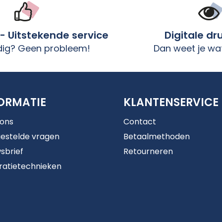
 - Uitstekende service
Digitale dr
dig? Geen probleem!
Dan weet je wat
ORMATIE
KLANTENSERVICE
 ons
Contact
estelde vragen
Betaalmethoden
sbrief
Retourneren
ratietechnieken