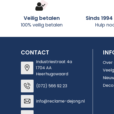
Veilig betalen
Sinds 1994
100% veilig betalen
Hulp no
CONTACT
INF
Industriestraat 4a
Over
1704 AA
Veelg
Heerhugowaard
Nieuw
Deco
(072) 566 92 23
info@reclame-dejong.nl