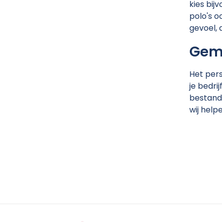
kies bij
polo's o
gevoel, 
Gema
Het pers
je bedri
bestand 
wij help