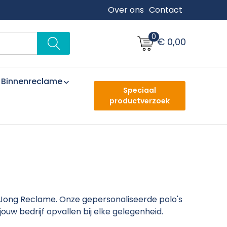
Over ons
Contact
0
€ 0,00
Binnenreclame
Speciaal
productverzoek
De Jong Reclame. Onze gepersonaliseerde polo's
jouw bedrijf opvallen bij elke gelegenheid.