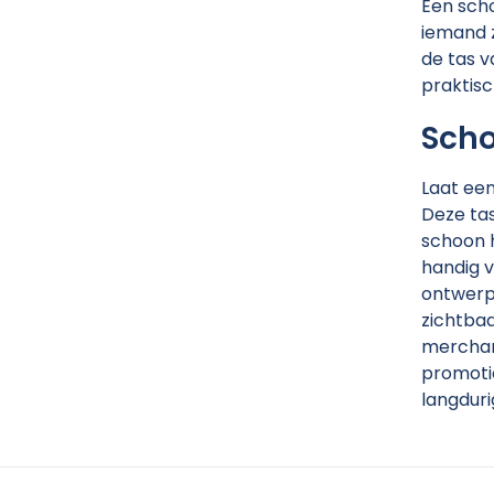
Een sch
iemand z
de tas v
praktisc
Scho
Laat ee
Deze tas
schoon h
handig v
ontwerp,
zichtbaa
merchand
promotio
langduri