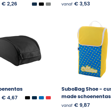
€ 2,26
€ 3,53
vanaf
oenentas
SuboBag Shoe - c
made schoenentas
€ 4,67
€ 9,87
vanaf