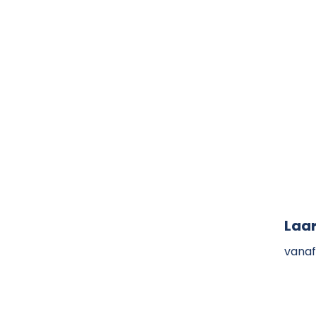
Laa
vanaf