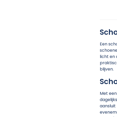
Scho
Een scho
schoenen
licht en
praktisc
blijven.
Sch
Met een 
dagelijk
aansluit
evenemen