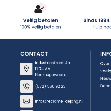
Veilig betalen
Sinds 1994
100% veilig betalen
Hulp no
CONTACT
INF
Industriestraat 4a
Over
1704 AA
Veelg
Heerhugowaard
Nieuw
Deco
(072) 566 92 23
info@reclame-dejong.nl