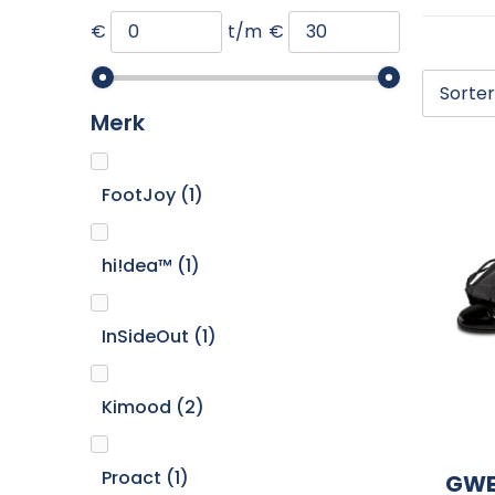
€
t/m
€
Merk
FootJoy
(1)
hi!dea™
(1)
InSideOut
(1)
Kimood
(2)
Proact
(1)
GWE