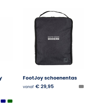
y
FootJoy schoenentas
€ 29,95
vanaf