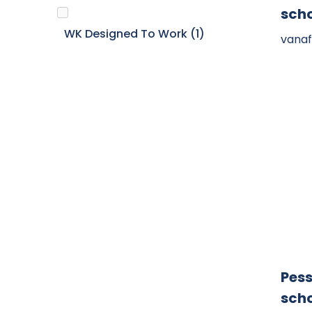
sch
WK Designed To Work
(1)
vanaf
Pess
sch