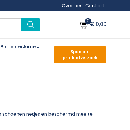
Over ons
Contact
0
€ 0,00
Binnenreclame
Speciaal
productverzoek
om schoenen netjes en beschermd mee te