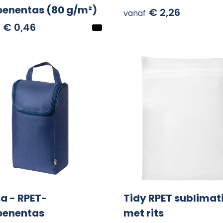
oenentas (80 g/m²)
€ 2,26
vanaf
€ 0,46
a - RPET-
Tidy RPET sublimat
oenentas
met rits