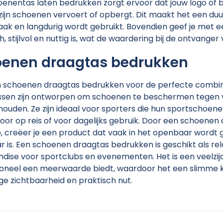
oenentas laten bedrukken zorgt ervoor dat jouw logo of
ijn schoenen vervoert of opbergt. Dit maakt het een d
aak en langdurig wordt gebruikt. Bovendien geef je me
h, stijlvol en nuttig is, wat de waardering bij de ontvange
enen draagtas bedrukken
n schoenen draagtas bedrukken voor de perfecte combin
sen zijn ontworpen om schoenen te beschermen tegen vui
ouden. Ze zijn ideaal voor sporters die hun sportschoe
oor op reis of voor dagelijks gebruik. Door een schoenen 
 creëer je een product dat vaak in het openbaar wordt 
r is. Een schoenen draagtas bedrukken is geschikt als r
ise voor sportclubs en evenementen. Het is een veelzijd
neel een meerwaarde biedt, waardoor het een slimme keu
ge zichtbaarheid en praktisch nut.