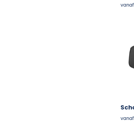
vanaf
Sch
vanaf