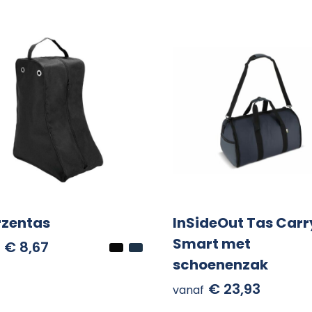
rzentas
InSideOut Tas Carr
Smart met
€ 8,67
schoenenzak
€ 23,93
vanaf