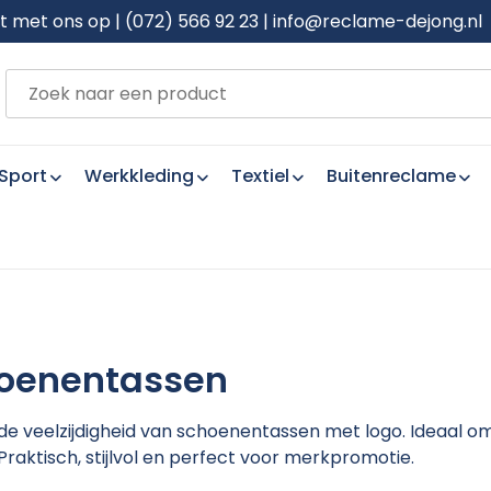
met ons op | (072) 566 92 23 | info@reclame-dejong.nl
Sport
Werkkleding
Textiel
Buitenreclame
oenentassen
de veelzijdigheid van schoenentassen met logo. Ideaal 
raktisch, stijlvol en perfect voor merkpromotie.