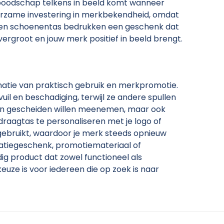
 boodschap telkens in beeld komt wanneer
uurzame investering in merkbekendheid, omdat
t een schoenentas bedrukken een geschenk dat
r vergroot en jouw merk positief in beeld brengt.
atie van praktisch gebruik en merkpromotie.
l en beschadiging, terwijl ze andere spullen
nen gescheiden willen meenemen, maar ook
draagtas te personaliseren met je logo of
gebruikt, waardoor je merk steeds opnieuw
elatiegeschenk, promotiemateriaal of
ig product dat zowel functioneel als
ze is voor iedereen die op zoek is naar