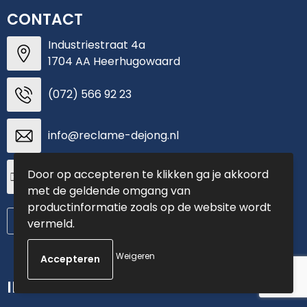
CONTACT
Industriestraat 4a
1704 AA Heerhugowaard
(072) 566 92 23
info@reclame-dejong.nl
Door op accepteren te klikken ga je akkoord
37069536
met de geldende omgang van
productinformatie zoals op de website wordt
Contacteer ons
vermeld.
Weigeren
INFORMATIE