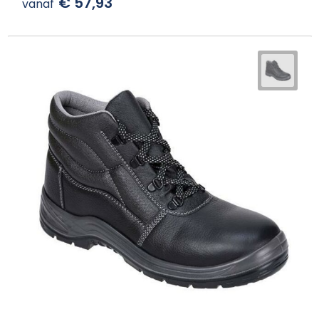
€ 57,93
vanaf